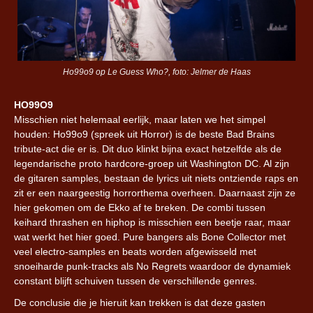
Ho99o9 op Le Guess Who?, foto: Jelmer de Haas
HO99O9
Misschien niet helemaal eerlijk, maar laten we het simpel
houden: Ho99o9 (spreek uit Horror) is de beste Bad Brains
tribute-act die er is. Dit duo klinkt bijna exact hetzelfde als de
legendarische proto hardcore-groep uit Washington DC. Al zijn
de gitaren samples, bestaan de lyrics uit niets ontziende raps en
zit er een naargeestig horrorthema overheen. Daarnaast zijn ze
hier gekomen om de Ekko af te breken. De combi tussen
keihard thrashen en hiphop is misschien een beetje raar, maar
wat werkt het hier goed. Pure bangers als Bone Collector met
veel electro-samples en beats worden afgewisseld met
snoeiharde punk-tracks als No Regrets waardoor de dynamiek
constant blijft schuiven tussen de verschillende genres.
De conclusie die je hieruit kan trekken is dat deze gasten