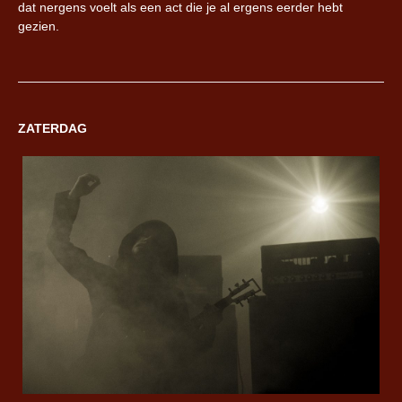
dat nergens voelt als een act die je al ergens eerder hebt
gezien.
ZATERDAG