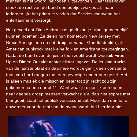
mensen is het woord ‘bevlogen’ uitgevonden. Daar tegenover
steekt de rest van de band een beetje zwakjes af, maar
iedereen lijkt het prima te vinden dat Stickles vanavond het
entertainment verzorgt.
Het gevoel dat Titus Andronicus geeft zou je bijna ‘gemoedelijk’
kunnen noemen. Ze delen hun hometown New Jersey met
Bruce Springsteen en dat druipt er vanaf. Goedbedoelde, all-
American punkrock met kleine folk en Americana toevoegingen.
Nadat de band even de juiste toon zoekt wordt tweeluik Fired
Up en Dimed Out vlot achter elkaar ingezet. De leukste tracks
van de laatste plaat en daarmee wordt eigenlijk een constante
toon van hard raggen met een gevoelige ondertoon gezet. Het
is alleen muziek die misschien beter tot zijn recht zou zijn
gekomen na een uur of 11. Want waar je eigenlijk een op en
neer gaande groep mensen verwacht die al dan niet expres met
bier gooit, staat het publiek verrassend stil. Meer dan een toffe
opwarmer voor de rest van de avond wordt het hierdoor niet.