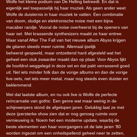
Wolfe het kleine podium van De Helling betreedt. En dat is
eigenlijk wel toepasselijk bij haar muziek. Als geen ander weet
Wolfe de duisternis in haar muziek te vatten. Een combinatie
van doom, sludge en elektronische noise met een bijna
macaber randje. Vooral de noise overheerst bij de openers van
haar set. Met krassende synthesizers maakt ze haar entree.
Maar vanaf After The Fall van het nieuwe album Abyss krijgen
de gitaren steeds meer ruimte. Allemaal ijselijk
beheerst gespeeld, maar ontzettend hard afgesteld wat het
geheel een stuk zwaarder maakt dan op plaat. Voor Abyss lijkt
de hoofdrol weggelegd in deze set en dat pakt verrassend goed
uit. Net iets minder folk dan de vorige albums en dan de vorige
live-sets, net iets meer metal, maar nog steeds even duister en
beklemmend.
Met dat laatste album, en nu ook live is Wolfe de perfecte
reïncarnatie van gothic. Een genre wat maar weinig in de
schijnwerpers stond de afgelopen jaren. Gelukkig laat ze met
deze ijzersterke show zien dat er nog genoeg ruimte voor
vernieuwing is. Noem het een moderne update, waarbij de
beste elementen van haar voorgangers uit de late jaren ’80
worden ingezet om een onheilspellend geheel neer te zetten,