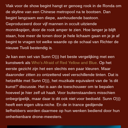
Vlak voor de show begint hangt er genoeg rook in de Ronda om
de skyline van een Chinese metropool na te bootsen. Dan
begint langzaam een diepe, aanhoudende bastoon.
Geproduceerd door vijf mannen in occult uitziende
monnikspijen, door de rook amper te zien. Hoe langer je blijft
staan, hoe meer de tonen door je hele lichaam gaan en je je af
begint te vragen tot welke waarde op de schaal van Richter de
nieuwe Tivoli bestendig is.
Je kan een set van Sunn O))) het beste vergelijking met een
kunstwerk als
Who’s Afraid of Red Yellow and Blue
. Op het
eerste gezicht zijn het een slechts een paar kleuren. Maar
daaronder zitten zo ontzettend veel verschillende tinten. Dat is
hetzelfde met Sunn O))), het muzikale equivalent van de ‘is dit
kunst?’ discussie. Het is aan de toeschouwer om te bepalen
hoeveel je hier zelf uit haalt. Voor buitenstaanders misschien
onbegrijpelijk, maar daar is dit ook niet voor bedoeld. Sunn O)))
heeft een eigen ultra-niche. En de in trance gedijende
liefhebbers worden daarmee op hun wenken bediend door hun
onherkenbare drone-meesters.