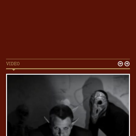
VIDEO

