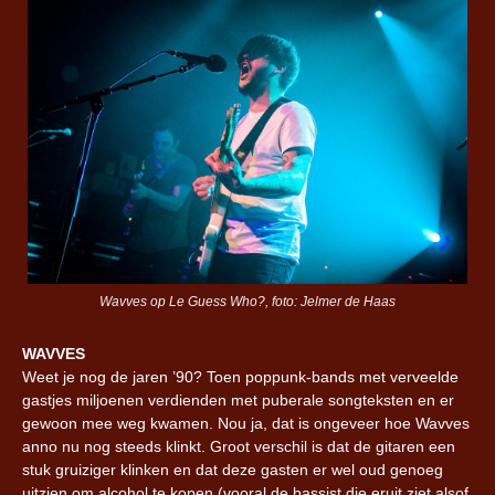
Wavves op Le Guess Who?, foto: Jelmer de Haas
WAVVES
Weet je nog de jaren ’90? Toen poppunk-bands met verveelde
gastjes miljoenen verdienden met puberale songteksten en er
gewoon mee weg kwamen. Nou ja, dat is ongeveer hoe Wavves
anno nu nog steeds klinkt. Groot verschil is dat de gitaren een
stuk gruiziger klinken en dat deze gasten er wel oud genoeg
uitzien om alcohol te kopen (vooral de bassist die eruit ziet alsof