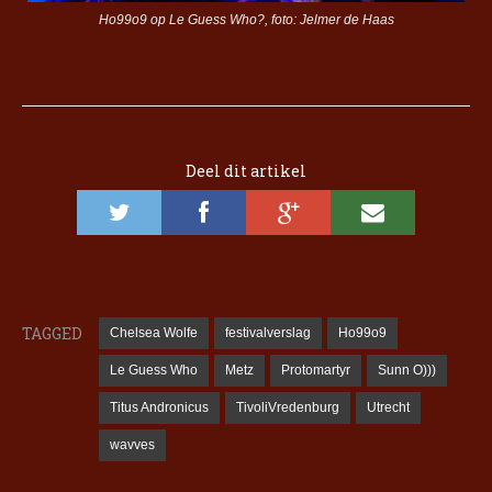
Ho99o9 op Le Guess Who?, foto: Jelmer de Haas
Deel dit artikel
TAGGED
Chelsea Wolfe
festivalverslag
Ho99o9
Le Guess Who
Metz
Protomartyr
Sunn O)))
Titus Andronicus
TivoliVredenburg
Utrecht
wavves