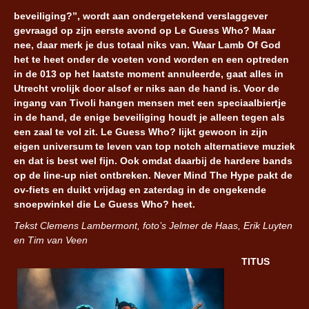
beveiliging?”, wordt aan ondergetekend verslaggever
gevraagd op zijn eerste avond op Le Guess Who? Maar
nee, daar merk je dus totaal niks van. Waar Lamb Of God
het te heet onder de voeten vond worden en een optreden
in de 013 op het laatste moment annuleerde, gaat alles in
Utrecht vrolijk door alsof er niks aan de hand is. Voor de
ingang van Tivoli hangen mensen met een speciaalbiertje
in de hand, de enige beveiliging houdt je alleen tegen als
een zaal te vol zit. Le Guess Who? lijkt gewoon in zijn
eigen universum te leven van top notch alternatieve muziek
en dat is best wel fijn. Ook omdat daarbij de hardere bands
op de line-up niet ontbreken. Never Mind The Hype pakt de
ov-fiets en duikt vrijdag en zaterdag in de ongekende
snoepwinkel die Le Guess Who? heet.
Tekst Clemens Lambermont, foto’s Jelmer de Haas, Erik Luyten
en Tim van Veen
TITUS