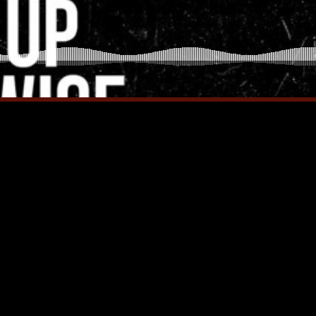
Iron Jinn doopt vers epos 
Futurist en munt Reich and
Roll-stijl