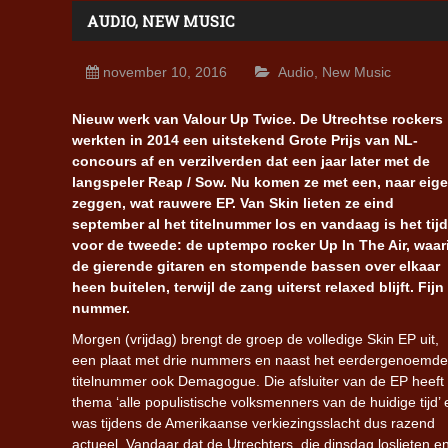
AUDIO
,
NEW MUSIC
november 10, 2016
Audio
,
New Music
Nieuw werk van Valour Up Twice. De Utrechtse rockers
werkten in 2014 een uitstekend Grote Prijs van NL-
concours af en verzilverden dat een jaar later met de
langspeler Reap / Sow. Nu komen ze met een, naar eig
zeggen, wat rauwere EP. Van Skin lieten ze eind
september al het titelnummer los en vandaag is het tijd
voor de tweede: de uptempo rocker Up In The Air, waar
de gierende gitaren en stompende bassen over elkaar
heen buitelen, terwijl de zang uiterst relaxed blijft. Fijn
nummer.
Morgen (vrijdag) brengt de groep de volledige Skin EP uit,
een plaat met drie nummers en naast het eerdergenoemde
titelnummer ook Demagogue. Die afsluiter van de EP heeft 
thema ‘alle populistische volksmenners van de huidige tijd’ 
was tijdens de Amerikaanse verkiezingsslacht dus razend
actueel. Vandaar dat de Utrechters, die dinsdag loslieten en