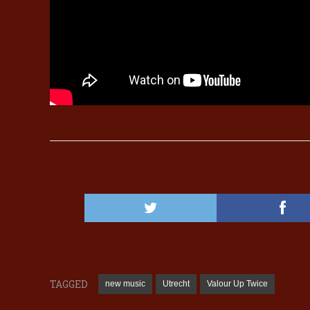
TAGGED
new music
Utrecht
Valour Up Twice