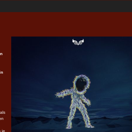
en
in
als
en
 je