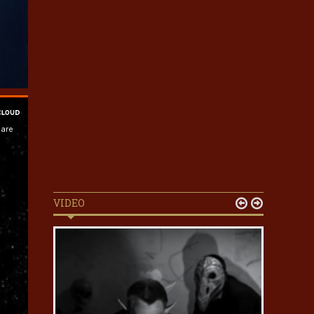
VIDEO

