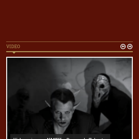
VIDEO

