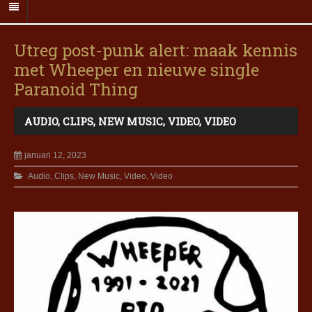
Utreg post-punk alert: maak kennis
met Wheeper en nieuwe single
Paranoid Thing
AUDIO
,
CLIPS
,
NEW MUSIC
,
VIDEO
,
VIDEO
januari 12, 2023
Audio
,
Clips
,
New Music
,
Video
,
Video