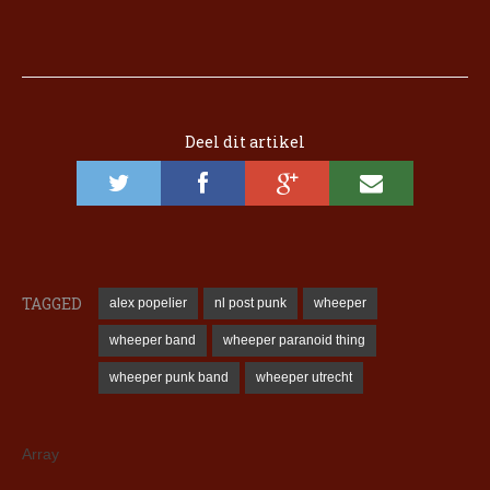
Deel dit artikel
TAGGED
alex popelier
nl post punk
wheeper
wheeper band
wheeper paranoid thing
wheeper punk band
wheeper utrecht
Array