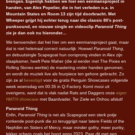
brengen. Eigenlijk hebben we hier een eenmansproject in
handen, van Alex Popelier, die in het verleden o.a. in
Mountain States en Room 13 zijn tijd doorbracht. Met
Wheeper grijpt hij echter terug naar die classic 80’s post-
punksound, en nieuwe single en videoclip
Paranoid Thing
zie je dan ook nu hieronder…
We benoemden dat het hier om een eenmansproject gaat, maar
dat is niet helemaal correct natuurlijk. Hoewel
Paranoid Thing
,
en debuutsingle Scapegoat hun oorsprong vinden in Alex zijn
slaapkamer, heeft Pete Maher (die al eerder met The Pixies en
Rolling Stones werkte) de mastering onder handen genomen,
en wordt de muziek live als fourpiece ten gehore gebracht. Zo
zijn ze al
bevestigd
voor de gratis Penguin Showcases volgende
week woensdag om 00:35 in Q-Factory. Komt mooi uit
overigens, want dat is vlak nadat Rats and Daggers onze
eigen
NMTH showcase
met Baardvader, Ter Ziele en Onhou afsluit!
Paranoid Thing
Enfin,
Paranoid Thing
is net als
Scapegoat
een sterk potje
ronkende post-punk die zo teruggrijpt naar latere Fields of the
Nephilim en Sisters of Mercy, maar minder gothy, meer punky,
lekker scherp zoals het hoort anno 2023. Paar dit met een