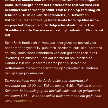
band Turbonegro heeft het Rotterdamse festival vast een
headliner van formaat gestrikt. Ook te zien op zaterdag 20
februari 2016 in de Van Nellefabriek zijn DeWolff en
Batmobile, respectievelijk Nederlands trots op bluesrock-
en psychobilly-gebied, de Belgische ska-formatie The
Skadillacs en de Canadese rockabillytroubadour Bloodshot
Bill.
ScumBash heeft zich in twee jaar neergezet als festival voor
onder meer psychobilly, punkrock, hardcore, surf, ska, hardrock,
country, roots, waar liefhebbers van een gezonde rock ’n roll-
levensstijl op afkomen. Laat dat laatste nu ook precies de
klandizie zijn van Schorem Haarsnijder en Barbier, de
Rotterdamse mede-organisator die op ScumBash #3 meteen
het vijfjarige jubileum viert.
De voorverkoop voor de derde editie start zaterdag 14
november om 10.00 uur. Tickets kosten € 39,-. Tickets voor een
Schorem-behandeling op de festivallocatie zelf zijn gelimiteerd
en kosten € 33,-. Voor een kekke trailer en meer info ga je naar
www.scumbash.nl
.