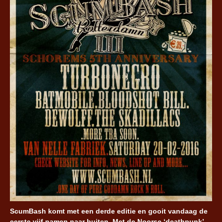
ScumBash komt met een derde editie en gooit vandaag de
eerste vijf namen naar buiten. Met de Noorse ‘deathpunk’