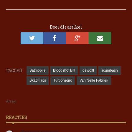
Deel dit artikel
TAGGED
Batmobile
Bloodshot Bill
dewolff
scumbash
Skadillacs
Turbonegro
Van Nelle Fabriek
Array
REACTIES
Nog geen reacties!