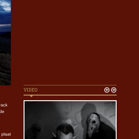
VIDEO


rack
 de
 plaat