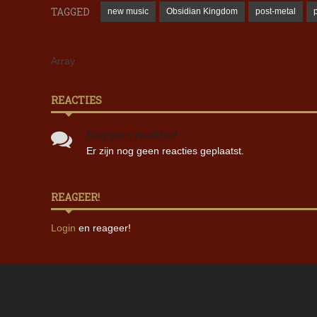
TAGGED
new music
Obsidian Kingdom
post-metal
Array
REACTIES
Nog geen reacties!
Er zijn nog geen reacties geplaatst.
REAGEER!
Login
en reageer!