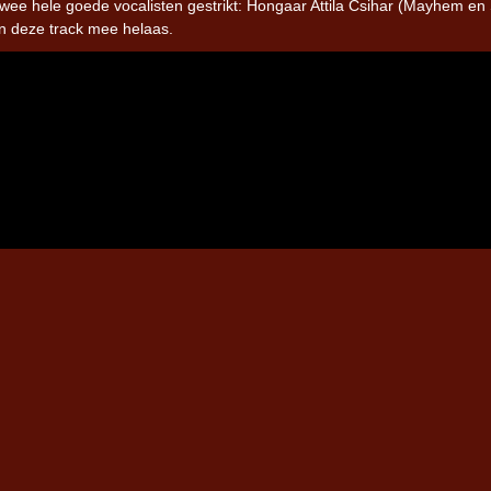
wee hele goede vocalisten gestrikt: Hongaar Attila Csihar (Mayhem en
an deze track mee helaas.
Iron Jinn doopt vers epos 
Futurist en munt Reich and
Roll-stijl