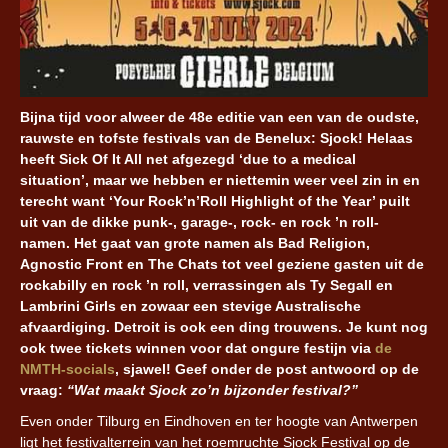
Bijna tijd voor alweer de 48e editie van een van de oudste,
rauwste en tofste festivals van de Benelux: Sjock! Helaas
heeft Sick Of It All net afgezegd ‘due to a medical
situation’, maar we hebben er niettemin weer veel zin in en
terecht want ‘Your Rock’n’Roll Highlight of the Year’ puilt
uit van de dikke punk-, garage-, rock- en rock ’n roll-
namen. Het gaat van grote namen als Bad Religion,
Agnostic Front en The Chats tot veel geziene gasten uit de
rockabilly en rock ’n roll, verrassingen als Ty Segall en
Lambrini Girls en zowaar een stevige Australische
afvaardiging. Detroit is ook een ding trouwens. Je kunt nog
ook twee tickets winnen voor dat ongure festijn via
de
NMTH-socials
, sjawel! Geef onder de post antwoord op de
vraag:
“Wat maakt Sjock zo’n bijzonder festival?”
Even onder Tilburg en Eindhoven en ter hoogte van Antwerpen
ligt het festivalterrein van het roemruchte Sjock Festival op de