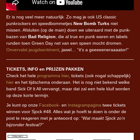
Er is nog veel meer natuurlijk. Zo mag je ook US classic
punkrockers en speedbommetjes
New Bomb Turks
niet
missen. Afsluiten (op de main) doen we uiteraard met de punk-
bazen van
Bad Religion
, die al true en punk waren en labels
runden toen Green Day net van een speen mocht dromen.
Onvervalst jeugdsentiment
, jawel… “it’s a geeeeeneraaaator!”
TICKETS, INFO en PRIJZEN PAKKEN
Check het hele
programma hier
, tickets (ook nogal schappelijk)
hier
en het tijdschema onderaan. Het is nog niet bekend welke
band Sick Of It All vervangt, maar dat zal een hele kluif worden
op deze korte termijn.
Je kunt op onze
Facebook-
en
Instagrampagina
twee tickets
winnen voor Sjock #48. Alles wat je hoeft te doen is onder de
post te reageren met je antwoord op:
“Wat maakt Sjock zo’n
bijzonder festival?”