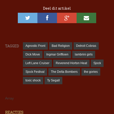
Deel dit artikel
TAGGED
Agnostic Front
Bad Religion
Detroit Cobras
Dick Move
Ingmar Griffioen
lambrini girls
Left Lane Cruiser
Reverend Horton Heat
Sjock
Sjock Festival
The Delta Bombers
the gories
toxic shock
Ty Segall
Array
REACTIES