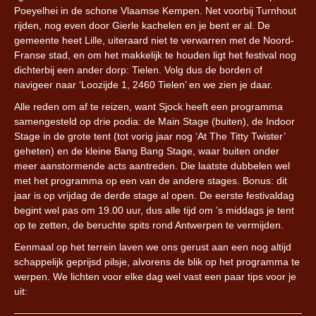
Poeyelhei in de schone Vlaamse Kempen. Net voorbij Turnhout
rijden, nog even door Gierle kachelen en je bent er al. De
gemeente heet Lille, uiteraard niet te verwarren met de Noord-
Franse stad, en om het makkelijk te houden ligt het festival nog
dichterbij een ander dorp: Tielen. Volg dus de borden of
navigeer naar ‘Loozijde 1, 2460 Tielen’ en we zien je daar.
Alle reden om af te reizen, want Sjock heeft een programma
samengesteld op drie podia: de Main Stage (buiten), de Indoor
Stage in de grote tent (tot vorig jaar nog ‘At The Titty Twister’
geheten) en de kleine Bang Bang Stage, waar buiten onder
meer aanstormende acts aantreden. Die laatste dubbelen wel
met het programma op een van de andere stages. Bonus: dit
jaar is op vrijdag de derde stage al open. De eerste festivaldag
begint wel pas om 19.00 uur, dus alle tijd om ’s middags je tent
op te zetten, de beruchte spits rond Antwerpen te vermijden.
Eenmaal op het terrein laven we ons gerust aan een nog altijd
schappelijk geprijsd pilsje, alvorens de blik op het programma te
werpen. We lichten voor elke dag wel vast een paar tips voor je
uit: