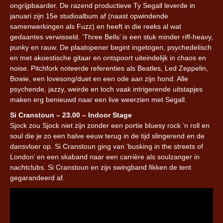
ongrijpbaarder. De razend productieve Ty Segall leverde in
januari zijn 15e studioalbum af (naast opwindende
samenwerkingen als Fuzz) en heeft in die reeks al wat
gedaantes verwisseld. ‘Three Bells’ is een stuk minder riff-heavy,
punky en rauw. De plaatopener begint ingetogen, psychedelisch
en met akoestische gitaar en ontspoort uiteindelijk in chaos en
noise. Pitchfork noteerde referenties als Beatles, Led Zeppelin,
Bowie, een lovesong/duet en een ode aan zijn hond. Alle
psychende, jazzy, weirde en toch vaak intrigerende uitstapjes
maken erg benieuwd naar een live weerzien met Segall.
Si Cranstoun – 23.00 – Indoor Stage
Sjock zou Sjock niet zijn zonder een portie bluesy rock ’n roll en
soul die je zo een halve eeuw terug in de tijd slingerend en de
dansvloer op. Si Cranstoun ging van ‘busking in the streets of
London’ en een skaband naar een carrière als soulzanger in
nachtclubs. Si Cranstoun en zijn swingband fikken de tent
gegarandeerd af.