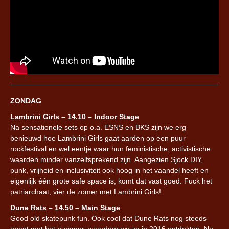
ZONDAG
Lambrini Girls – 14.10 – Indoor Stage
Na sensationele sets op o.a. ESNS en BKS zijn we erg
benieuwd hoe Lambrini Girls gaat aarden op een puur
rockfestival en wel eentje waar hun feministische, activistische
waarden minder vanzelfsprekend zijn. Aangezien Sjock DIY,
punk, vrijheid en inclusiviteit ook hoog in het vaandel heeft en
eigenlijk één grote safe space is, komt dat vast goed. Fuck het
patriarchaat, vier de zomer met Lambrini Girls!
Dune Rats – 14.50 – Main Stage
Good old skatepunk fun. Ook cool dat Dune Rats nog steeds
opent met het nummer, waardoor we ze in 2016 ontdekten. No