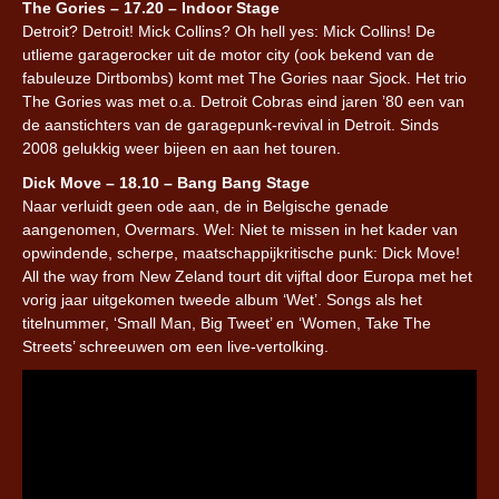
The Gories – 17.20 – Indoor Stage
Detroit? Detroit! Mick Collins? Oh hell yes: Mick Collins! De
utlieme garagerocker uit de motor city (ook bekend van de
fabuleuze Dirtbombs) komt met The Gories naar Sjock. Het trio
The Gories was met o.a. Detroit Cobras eind jaren ’80 een van
de aanstichters van de garagepunk-revival in Detroit. Sinds
2008 gelukkig weer bijeen en aan het touren.
Dick Move – 18.10 – Bang Bang Stage
Naar verluidt geen ode aan, de in Belgische genade
aangenomen, Overmars. Wel: Niet te missen in het kader van
opwindende, scherpe, maatschappijkritische punk: Dick Move!
All the way from New Zeland tourt dit vijftal door Europa met het
vorig jaar uitgekomen tweede album ‘Wet’. Songs als het
titelnummer, ‘Small Man, Big Tweet’ en ‘Women, Take The
Streets’ schreeuwen om een live-vertolking.