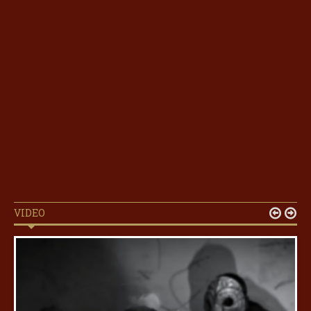
VIDEO

