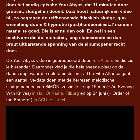
door het aardig epische Your Abyss, dat 11 minuten door
groovet, sludget en doomt. Daar hoort natuurlijk een video
bij, zo begrepen de zelfbenoemde ‘blackish sludge, gut-
wrenching doom & hypnotic (post)hardcore/metal’ mannen
maar al te goed. Die is er nu dan ook. En wel in een
beeldvorm die de intensiteit, lang sluimerende en dan
bruut uitbarstende spanning van de albumopener recht
doet.
De Your Abyss video is geproduceerd door
Teis Albers
en die zie
je hieronder. Daaronder vind je die hele tweede plaat op de
Bandcamp, waar die ook te bestellen is. The Fifth Alliance gaat
een aantal live-data doen met de herrezen melodische
sludgemannen van SiMÓN, zo zie je ze op 19 mei (+ An Evening
With Knives)
in Hall Of Fame, Tilburg
en op 24 juni (+ Order of
the Emperor)
in ACU te Utrecht
.