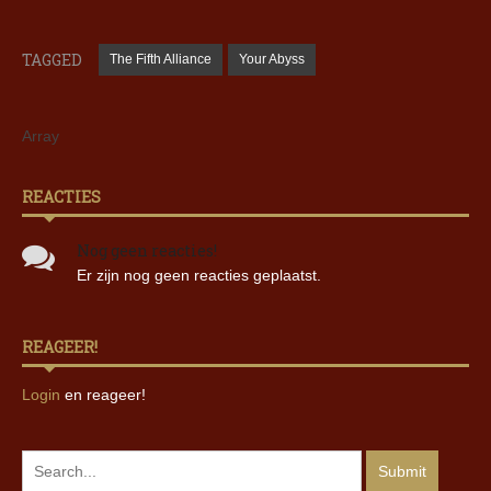
TAGGED
The Fifth Alliance
Your Abyss
Array
REACTIES
Nog geen reacties!
Er zijn nog geen reacties geplaatst.
REAGEER!
Login
en reageer!