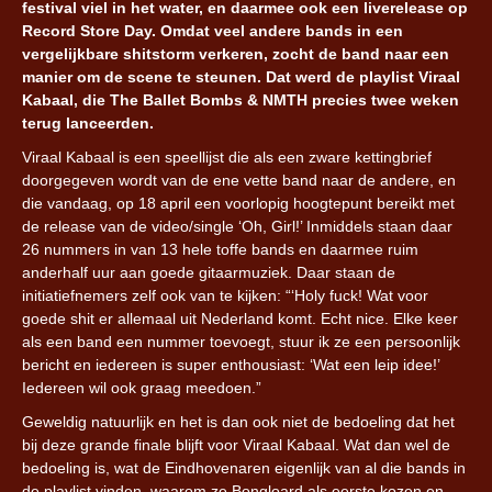
festival viel in het water, en daarmee ook een liverelease op
Record Store Day. Omdat veel andere bands in een
vergelijkbare shitstorm verkeren, zocht de band naar een
manier om de scene te steunen. Dat werd de playlist Viraal
Kabaal, die The Ballet Bombs & NMTH precies twee weken
terug lanceerden.
Viraal Kabaal is een speellijst die als een zware kettingbrief
doorgegeven wordt van de ene vette band naar de andere, en
die vandaag, op 18 april een voorlopig hoogtepunt bereikt met
de release van de video/single ‘Oh, Girl!’ Inmiddels staan daar
26 nummers in van 13 hele toffe bands en daarmee ruim
anderhalf uur aan goede gitaarmuziek. Daar staan de
initiatiefnemers zelf ook van te kijken: “‘Holy fuck! Wat voor
goede shit er allemaal uit Nederland komt. Echt nice. Elke keer
als een band een nummer toevoegt, stuur ik ze een persoonlijk
bericht en iedereen is super enthousiast: ‘Wat een leip idee!’
Iedereen wil ook graag meedoen.”
Geweldig natuurlijk en het is dan ook niet de bedoeling dat het
bij deze grande finale blijft voor Viraal Kabaal. Wat dan wel de
bedoeling is, wat de Eindhovenaren eigenlijk van al die bands in
de playlist vinden, waarom ze Bongloard als eerste kozen en