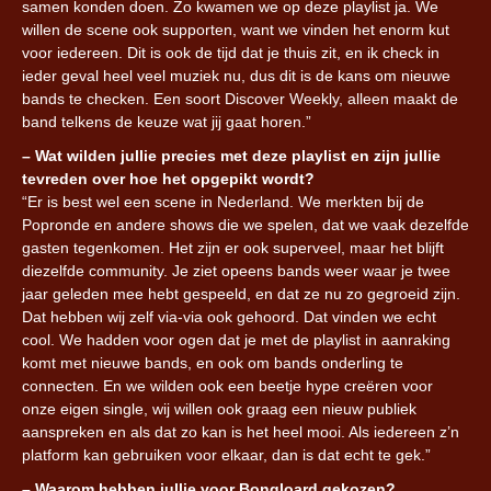
samen konden doen. Zo kwamen we op deze playlist ja. We
willen de scene ook supporten, want we vinden het enorm kut
voor iedereen. Dit is ook de tijd dat je thuis zit, en ik check in
ieder geval heel veel muziek nu, dus dit is de kans om nieuwe
bands te checken. Een soort Discover Weekly, alleen maakt de
band telkens de keuze wat jij gaat horen.”
– Wat wilden jullie precies met deze playlist en zijn jullie
tevreden over hoe het opgepikt wordt?
“Er is best wel een scene in Nederland. We merkten bij de
Popronde en andere shows die we spelen, dat we vaak dezelfde
gasten tegenkomen. Het zijn er ook superveel, maar het blijft
diezelfde community. Je ziet opeens bands weer waar je twee
jaar geleden mee hebt gespeeld, en dat ze nu zo gegroeid zijn.
Dat hebben wij zelf via-via ook gehoord. Dat vinden we echt
cool. We hadden voor ogen dat je met de playlist in aanraking
komt met nieuwe bands, en ook om bands onderling te
connecten. En we wilden ook een beetje hype creëren voor
onze eigen single, wij willen ook graag een nieuw publiek
aanspreken en als dat zo kan is het heel mooi. Als iedereen z’n
platform kan gebruiken voor elkaar, dan is dat echt te gek.”
– Waarom hebben jullie voor Bongloard gekozen?