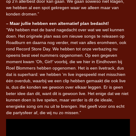
op z’n allerbest door kan gaan. We gaan sowieso niet klagen,
we hebben al een spot gekregen waar we alleen maar van
konden dromen.”
– Maar jullie hebben een alternatief plan bedacht!
“We hebben met de band nagedacht over wat we wel kunnen
doen. Het originele plan was om nieuwe songs te releasen op
Roadburn en daarna nog verder, met van alles eromheen, ook
rond Record Store Day. We hebben tot onze verbazing nu
opeens best veel nummers opgenomen. Op een gegeven
moment kwam ‘Oh, Girl!’ voorbij, die we hier in Eindhoven bij
Roel Blommers hebben opgenomen. Het is een livetrack, dus
dat is superhard: we hebben ‘m live ingespeeld met misschien
één overdub, waarbij we een clip hebben gemaakt die ook live
is, dus die konden we gewoon over elkaar leggen. Er is geen
beter idee dan dit, want dit is gewoon live. Het enige dat we niet
kunnen doen is live spelen, maar verder is dit de ideale,
energieke song om nu uit te brengen. Het geeft voor ons echt
die partysfeer af, die wij nu zo missen.”