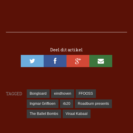
Deel dit artikel
TAGGED
Bongloard
eindhoven
FFOOSS
Ingmar Griffioen
rb20
Roadburn presents
The Ballet Bombs
Viraal Kabaal