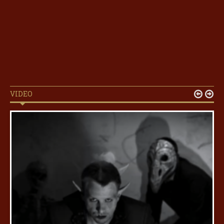
VIDEO

