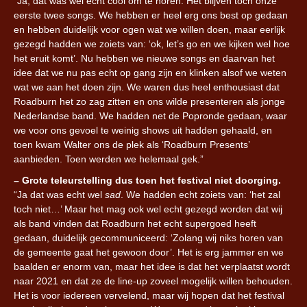
“Ja, dat was wel echt cool om te horen. Het blijven toch onze
eerste twee songs. We hebben er heel erg ons best op gedaan
en hebben duidelijk voor ogen wat we willen doen, maar eerlijk
gezegd hadden we zoiets van: ‘ok, let’s go en we kijken wel hoe
het eruit komt’. Nu hebben we nieuwe songs en daarvan het
idee dat we nu pas echt op gang zijn en klinken alsof we weten
wat we aan het doen zijn. We waren dus heel enthousiast dat
Roadburn het zo zag zitten en ons wilde presenteren als jonge
Nederlandse band. We hadden net de Popronde gedaan, waar
we voor ons gevoel te weinig shows uit hadden gehaald, en
toen kwam Walter ons de plek als ‘Roadburn Presents’
aanbieden. Toen werden we helemaal gek.”
– Grote teleurstelling dus toen het festival niet doorging.
“Ja dat was echt wel
sad
. We hadden echt zoiets van: ‘het zal
toch niet…’ Maar het mag ook wel echt gezegd worden dat wij
als band vinden dat Roadburn het echt supergoed heeft
gedaan, duidelijk gecommuniceerd: ‘Zolang wij niks horen van
de gemeente gaat het gewoon door’. Het is erg jammer en we
baalden er enorm van, maar het idee is dat het verplaatst wordt
naar 2021 en dat ze de line-up zoveel mogelijk willen behouden.
Het is voor iedereen vervelend, maar wij hopen dat het festival