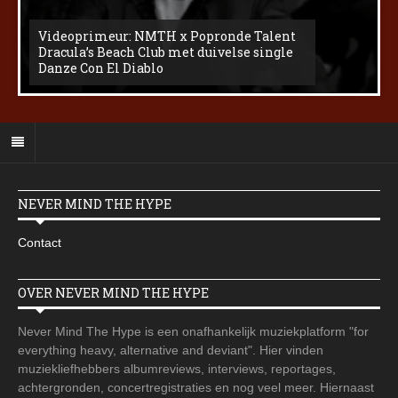
Videoprimeur: NMTH x Popronde Talent
Dracula’s Beach Club met duivelse single
Danze Con El Diablo
NEVER MIND THE HYPE
Contact
OVER NEVER MIND THE HYPE
Never Mind The Hype is een onafhankelijk muziekplatform "for
everything heavy, alternative and deviant". Hier vinden
muziekliefhebbers albumreviews, interviews, reportages,
achtergronden, concertregistraties en nog veel meer. Hiernaast