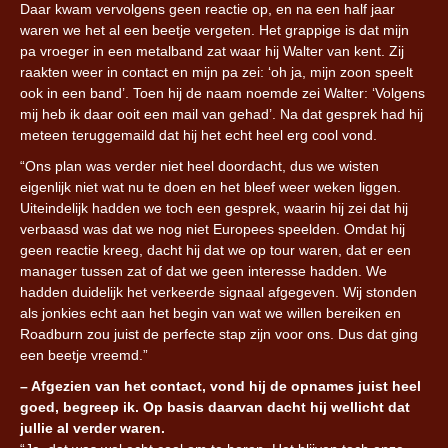
Daar kwam vervolgens geen reactie op, en na een half jaar
waren we het al een beetje vergeten. Het grappige is dat mijn
pa vroeger in een metalband zat waar hij Walter van kent. Zij
raakten weer in contact en mijn pa zei: ‘oh ja, mijn zoon speelt
ook in een band’. Toen hij de naam noemde zei Walter: ‘Volgens
mij heb ik daar ooit een mail van gehad’. Na dat gesprek had hij
meteen teruggemaild dat hij het echt heel erg cool vond.
“Ons plan was verder niet heel doordacht, dus we wisten
eigenlijk niet wat nu te doen en het bleef weer weken liggen.
Uiteindelijk hadden we toch een gesprek, waarin hij zei dat hij
verbaasd was dat we nog niet Europees speelden. Omdat hij
geen reactie kreeg, dacht hij dat we op tour waren, dat er een
manager tussen zat of dat we geen interesse hadden. We
hadden duidelijk het verkeerde signaal afgegeven. Wij stonden
als jonkies echt aan het begin van wat we willen bereiken en
Roadburn zou juist de perfecte stap zijn voor ons. Dus dat ging
een beetje vreemd.”
– Afgezien van het contact, vond hij de opnames juist heel
goed, begreep ik. Op basis daarvan dacht hij wellicht dat
jullie al verder waren.