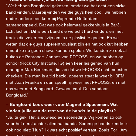
“We hebben Bongloard gekozen, omdat we het echt een sicke
band vinden. Daarbij vinden we die guys heel cool, we hebben
onder andere een keer bij Popronde Rotterdam
samengespeeld. Dat was ook helemaal gekkenhuis in Bar3.
Echt lachen. Dit is een band die we echt hard vinden, en met
tracks die zeker cool zijn om in de playlist te gooien. En we
weten dat die guys superenthousiast zijn en het ook kut hebben
omdat ze nu geen shows kunnen spelen. We kenden ze ook al
buiten de Popronde. Jannes van FFOOSS, en we hebben op
school (Rock City Institute, IG) een keer les gehad van hun
manager Max Beekman, die zei dat we FFOOSS echt moesten
checken. Die man is altijd bezig, opeens staat ie weer bij 3FM
met Joan Franka en dan speelt hij weer met FFOOSS, en met
ons weer met Bongloard. Gewoon cool. Dus vandaar
Bongloard.”
– Bongloard koos weer voor Magnetic Spacemen. Wat
vinden jullie van de rest van de bands in de playlist?
“Ja, te gek. Het is sowieso een sceneding. Wij komen zo ook
voor het eerst achter allemaal bands. Sommige bands kende ik
ook nog niet: ‘Huh?’ Ik was echt positief verrast. Zoals For I Am