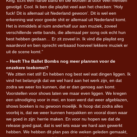
King. Echt een harde band en die worden al door veel mensen
gevolgd. Cool. Ik ben die playlist veel aan het checken: ‘Holy
fuck! Dit is allemaal uit Nederland gewoon’. Dit is wel een
erkenning wat voor goede shit er allemaal uit Nederland komt.
Het is inmiddels al ruim anderhalf uur aan muziek, zoveel
verschillende vette bands, die allemaal per song ook echt hun
best hebben gedaan… Er zit zoveel in. Ik vind die playlist erg
waardevol en ben oprecht verbaasd hoeveel lekkere muziek er
uit de scene komt.”
– Heeft The Ballet Bombs nog meer plannen voor de
onzekere toekomst?
“We zitten niet stil! En hebben nog best wel wat dingen liggen. Ik
vind het belangrijk dat we wel hard aan het werk zijn, en dat
zodra we weer los kunnen, dat er dan genoeg aan komt.
Voorstellen voor shows laten we maar even liggen. We kregen
een uitnodiging voor in mei, en toen werd dat weer afgeblazen,
shows boeken is nu gewoon moeilijk. Ik hoop dat zodra alles
voorbij is, dat we weer kunnen herpakken en vooral doen waar
we goed in zijn: herrie maken. En voor nu hopen we dat de
release goed gaat, dat is wel iets waar we hard aan gewerkt
hebben. We hebben dit plan pas drie weken geleden gemaakt,