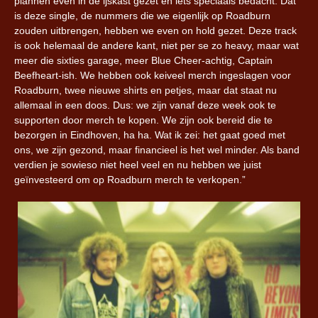
plannen even in de ijskast gezet en iets speciaals bedacht. Dat
is deze single, de nummers die we eigenlijk op Roadburn
zouden uitbrengen, hebben we even on hold gezet. Deze track
is ook helemaal de andere kant, niet per se zo heavy, maar wat
meer die sixties garage, meer Blue Cheer-achtig, Captain
Beefheart-ish. We hebben ook keiveel merch ingeslagen voor
Roadburn, twee nieuwe shirts en petjes, maar dat staat nu
allemaal in een doos. Dus: we zijn vanaf deze week ook te
supporten door merch te kopen. We zijn ook bereid die te
bezorgen in Eindhoven, ha ha. Wat ik zei: het gaat goed met
ons, we zijn gezond, maar financieel is het wel minder. Als band
verdien je sowieso niet heel veel en nu hebben we juist
geïnvesteerd om op Roadburn merch te verkopen.”