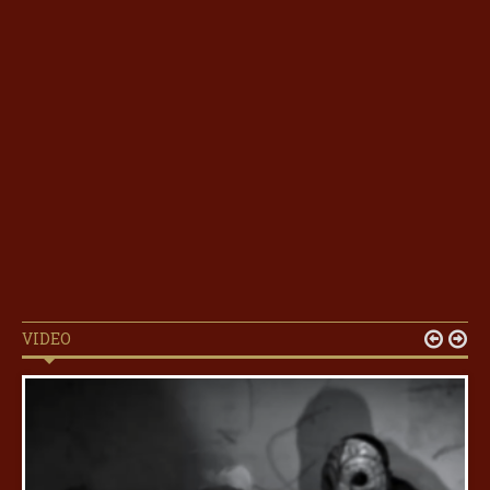
VIDEO

