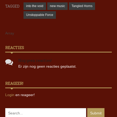
TAGGED
into the void
new music
Tangled Horns
Unstoppable Force
Array
REACTIES
Nog geen reacties!
Er zijn nog geen reacties geplaatst.
REAGEER!
Login
en reageer!