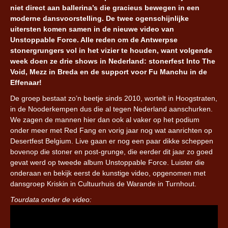
niet direct aan ballerina’s die gracieus bewegen in een
moderne dansvoorstelling. De twee ogenschijnlijke
uitersten komen samen in de nieuwe video van
Unstoppable Force. Alle reden om de Antwerpse
stonergrungers vol in het vizier te houden, want volgende
week doen ze drie shows in Nederland: stonerfest Into The
Void, Mezz in Breda en de support voor Fu Manchu in de
Effenaar!
De groep bestaat zo’n beetje sinds 2010, wortelt in Hoogstraten,
in de Nooderkempen dus die al tegen Nederland aanschurken.
We zagen de mannen hier dan ook al vaker op het podium
onder meer met Red Fang en vorig jaar nog wat aanrichten op
Desertfest Belgium. Live gaan er nog een paar dikke scheppen
bovenop die stoner en post-grunge, die eerder dit jaar zo goed
gevat werd op tweede album Unstoppable Force. Luister die
onderaan en bekijk eerst de kunstige video, opgenomen met
dansgroep Kriskin in Cultuurhuis de Warande in Turnhout.
Tourdata onder de video: