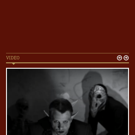
VIDEO

