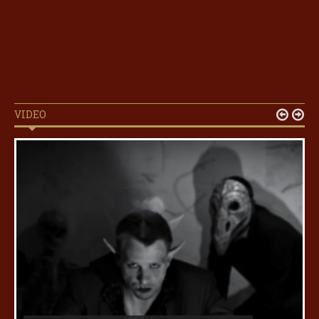
VIDEO

