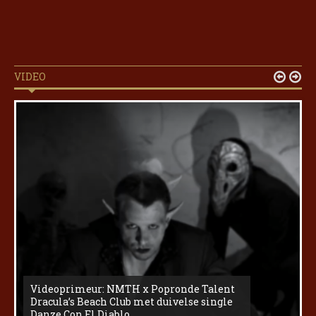
VIDEO


Videoprimeur: NMTH x Popronde Talent
Dracula’s Beach Club met duivelse single
Danze Con El Diablo