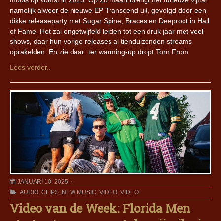
moois op komst in 2025. Op 28 maart brengt het furieuze vijftal
namelijk alweer de nieuwe EP Transcend uit, gevolgd door een
dikke releaseparty met Sugar Spine, Braces en Deeproot in Hall
of Fame. Het zal ongetwijfeld leiden tot een druk jaar met veel
shows, daar hun vorige releases al tienduizenden streams
oprakelden. En zie daar: ter warming-up dropt Torn From
Lees verder..
JANUARI 10, 2025
AUDIO
,
CLIPS
,
NEW MUSIC
,
VIDEO
,
VIDEO
Video van de Week: Florida Men