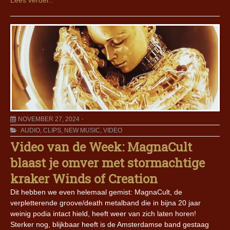
Lees verder..
NOVEMBER 27, 2024
AUDIO
,
CLIPS
,
NEW MUSIC
,
VIDEO
Video van de Week: MagnaCult
blaast je omver met stormachtige
kraker Winds of Creation
Dit hebben we even helemaal gemist: MagnaCult, de
verpletterende groove/death metalband die in bijna 20 jaar
weinig podia intact hield, heeft weer van zich laten horen!
Sterker nog, blijkbaar heeft is de Amsterdamse band gestaag