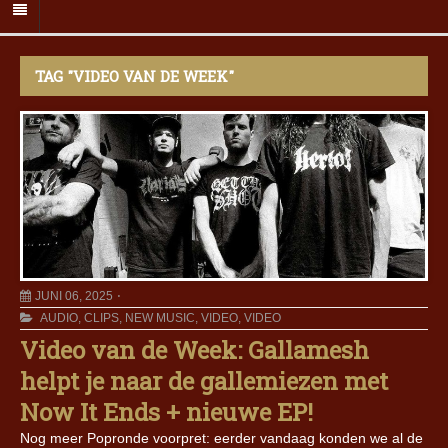
TAG "VIDEO VAN DE WEEK"
JUNI 06, 2025
AUDIO
,
CLIPS
,
NEW MUSIC
,
VIDEO
,
VIDEO
Video van de Week: Gallamesh
helpt je naar de gallemiezen met
Now It Ends + nieuwe EP!
Nog meer Popronde voorpret: eerder vandaag konden we al de