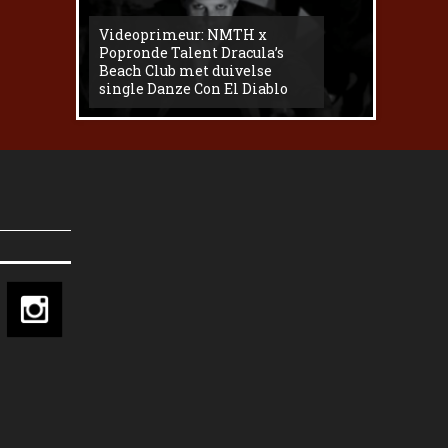
Videoprimeur: NMTH x
The
Popronde Talent Dracula’s
Zemma s
Beach Club met duivelse
underg
single Danze Con El Diablo
livesess