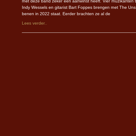
met deze band zeker een aanwinst heeft. Vier muzikanten b
Indy Wessels en gitarist Bart Foppes brengen met The Uns
benen in 2022 staat. Eerder brachten ze al de
Lees verder..