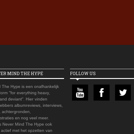
Iron Jinn doopt vers epos 
Futurist en munt Reich and
Roll-stijl
VER MIND THE HYPE
FOLLOW US
 The Hype is een onafhankelijk
orm "for everything heavy,
 and deviant". Hier vinden
hebbers albumreviews, interviews,
, achtergronden,
straties en nog veel meer.
is Never Mind The Hype ook
r actief met het opzetten van