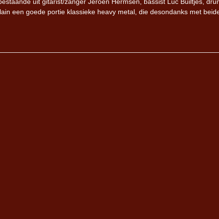
estaande uit gitarist/zanger Jeroen Hermsen, bassist Luc Builtjes, dr
lain een goede portie klassieke heavy metal, die desondanks met beid