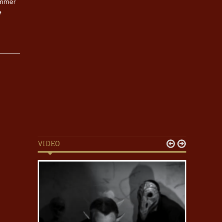
ummer
e
VIDEO

