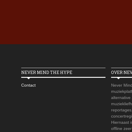
NEVER MIND THE HYPE
OVER NE
Contact
Never Mind
muziekplatf
alternative
muzieklief
reportages
concertregi
Hiernaast 
offline zee