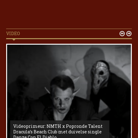
VIDEO


Videoprimeur: NMTH x Popronde Talent
Dracula’s Beach Club met duivelse single
Danze Con El Diablo