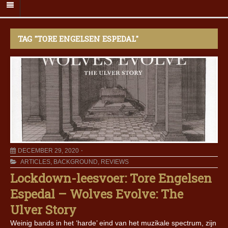
TAG "TORE ENGELSEN ESPEDAL"
DECEMBER 29, 2020
ARTICLES
,
BACKGROUND
,
REVIEWS
Lockdown-leesvoer: Tore Engelsen
Espedal – Wolves Evolve: The
Ulver Story
Weinig bands in het ‘harde’ eind van het muzikale spectrum, zijn