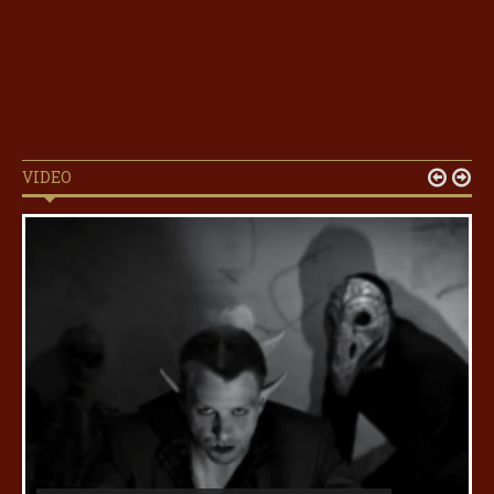
VIDEO

