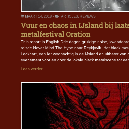
MAART 14, 2018
ARTICLES
,
REVIEWS
Vuur en chaos in IJsland bij laat
metalfestival Oration
This report in English Drie dagen gruizige noise, kwaadaardi
reisde Never Mind The Hype naar Reykjavik. Het black meta
Lockhart, een Ier woonachtig in de IJsland en uitbater van
evenement voor én door de lokale black metalscene tot e
Lees verder..