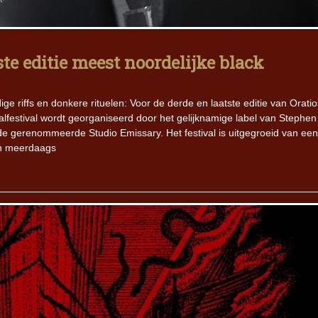
Iron Jinn doopt vers epos 
Futurist en munt Reich and
ste editie meest noordelijke black
Roll-stijl
ge riffs en donkere rituelen: Voor de derde en laatste editie van Orati
lfestival wordt georganiseerd door het gelijknamige label van Stephen
 de gerenommeerde Studio Emissary. Het festival is uitgegroeid van een
en meerdaags