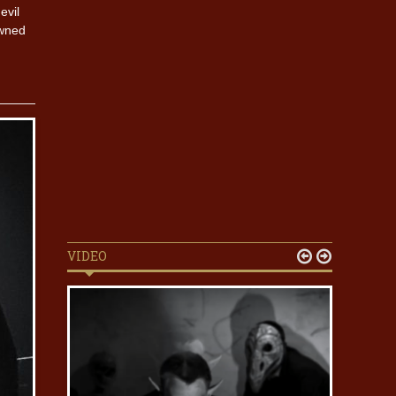
evil
owned
VIDEO

