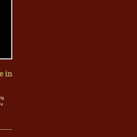
e in
vig
re