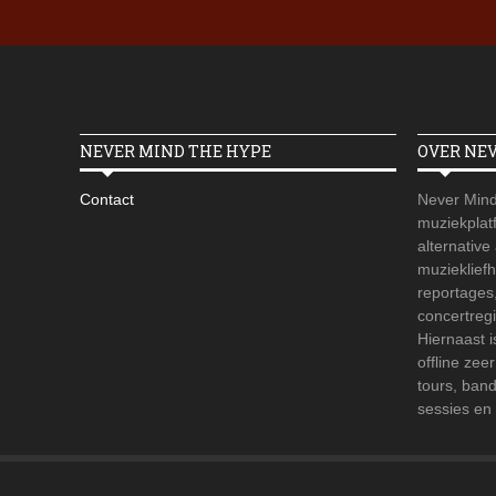
NEVER MIND THE HYPE
OVER NE
Contact
Never Mind
muziekplatf
alternative
muzieklief
reportages
concertregi
Hiernaast 
offline zee
tours, ban
sessies en