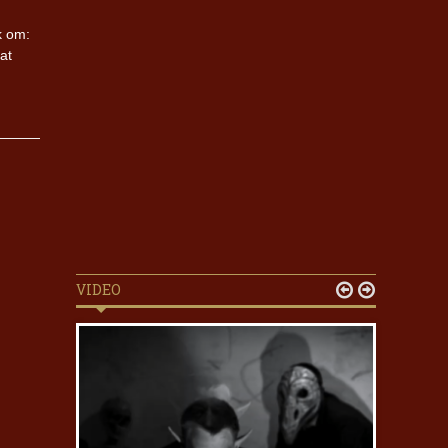
k om:
at
VIDEO

