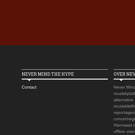
NEVER MIND THE HYPE
OVER NE
Contact
Never Mind
muziekplatf
alternative
muzieklief
reportages
concertregi
Hiernaast 
offline zee