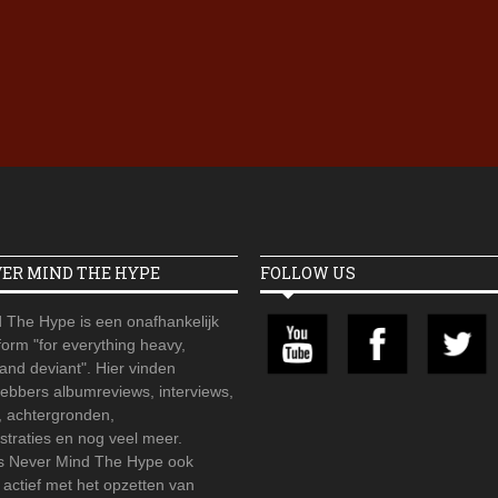
Iron Jinn doopt vers epos 
Futurist en munt Reich and
Roll-stijl
VER MIND THE HYPE
FOLLOW US
 The Hype is een onafhankelijk
orm "for everything heavy,
 and deviant". Hier vinden
hebbers albumreviews, interviews,
, achtergronden,
straties en nog veel meer.
is Never Mind The Hype ook
r actief met het opzetten van