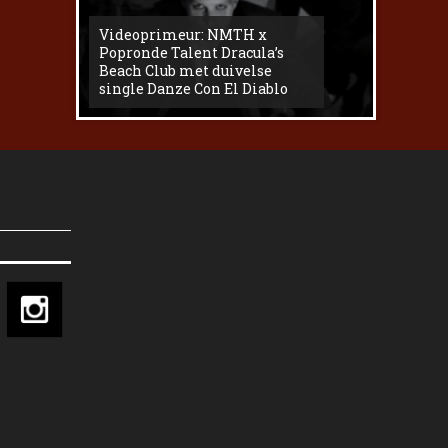
Videoprimeur: NMTH x
The
Popronde Talent Dracula’s
Zemma s
Beach Club met duivelse
underg
single Danze Con El Diablo
livesess