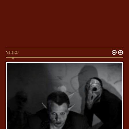
VIDEO

