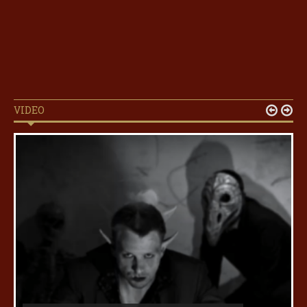
VIDEO

