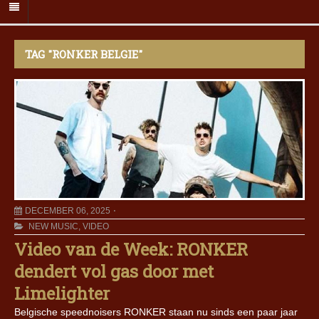
TAG "RONKER BELGIE"
DECEMBER 06, 2025
NEW MUSIC
,
VIDEO
Video van de Week: RONKER
dendert vol gas door met
Limelighter
Belgische speednoisers RONKER staan nu sinds een paar jaar