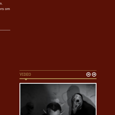
n.
ers om
VIDEO

