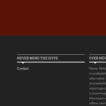
NEVER MIND THE HYPE
OVER NE
Contact
Never Mind
muziekplatf
alternative
muzieklief
reportages
concertregi
Hiernaast 
offline zee