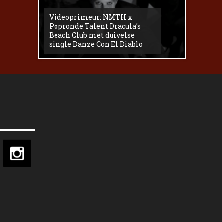
Videoprimeur: NMTH x
The
Popronde Talent Dracula’s
Zemma s
Beach Club met duivelse
underg
single Danze Con El Diablo
livesess