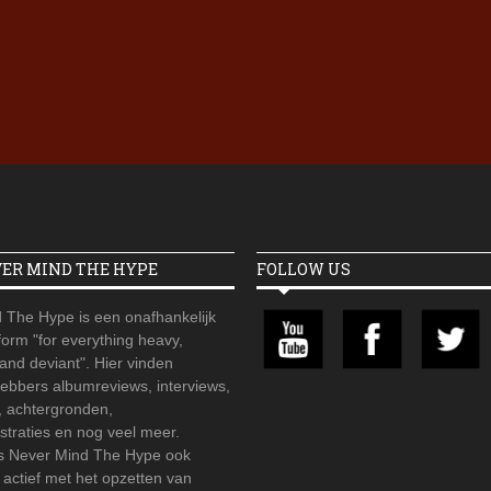
Iron Jinn doopt vers epos 
Futurist en munt Reich and
Roll-stijl
VER MIND THE HYPE
FOLLOW US
 The Hype is een onafhankelijk
orm "for everything heavy,
 and deviant". Hier vinden
hebbers albumreviews, interviews,
, achtergronden,
straties en nog veel meer.
is Never Mind The Hype ook
r actief met het opzetten van