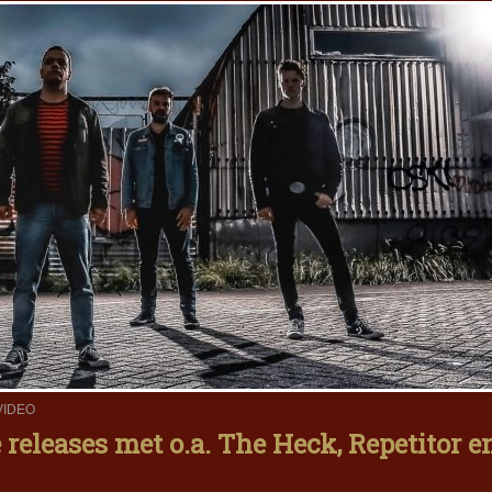
VIDEO
eleases met o.a. The Heck, Repetitor e