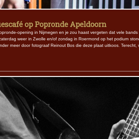
Iron Jinn doopt vers epos 
Futurist en munt Reich and
Bluescafé op Popronde Apeldoorn
Roll-stijl
pronde-opening in Nijmegen en je zou haast vergeten dat vele bands
zaterdag weer in Zwolle en/of zondag in Roermond op het podium ston
nder meer door fotograaf Reinout Bos die deze plaat uitkoos. Terecht,