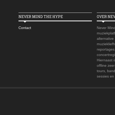
NEVER MIND THE HYPE
OVER NE
Contact
Never Mind
muziekplatf
alternative
muzieklief
reportages
concertregi
Hiernaast 
offline zee
tours, ban
sessies en