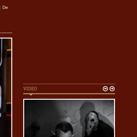
: De
VIDEO

