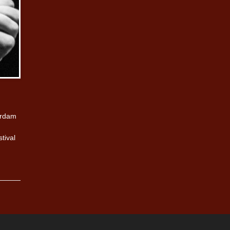
erdam
tival