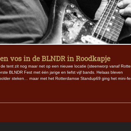
 een vos in de BLNDR in Roodkapje
e tent zit nog maar net op een nieuwe locatie (steenworp vanaf Rott
rste BLNDR Fest met één jarige en liefst vijf bands. Helaas bleven
lder steken… maar met het Rotterdamse Standup69 ging het mini-fes