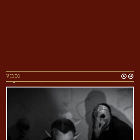
VIDEO

