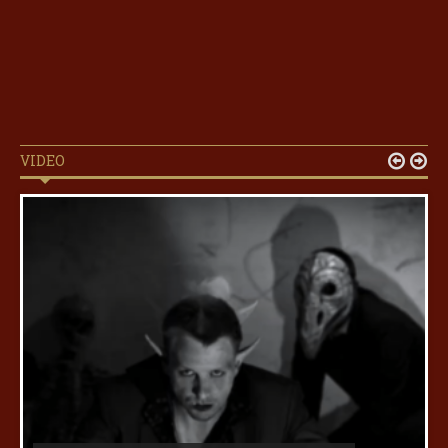
VIDEO

