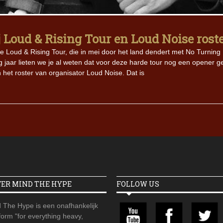
Iron Jinn doopt vers epos 
Futurist en munt Reich and
 Loud & Rising Tour en Loud Noise rost
Roll-stijl
de Loud & Rising Tour, die in mei door het land dendert met No Turning
rig jaar lieten we je al weten dat voor deze harde tour nog een opener g
et roster van organisator Loud Noise. Dat is
VER MIND THE HYPE
FOLLOW US
 The Hype is een onafhankelijk
orm "for everything heavy,