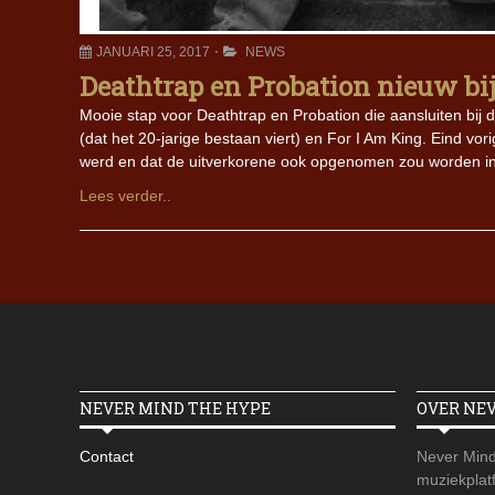
JANUARI 25, 2017
NEWS
Deathtrap en Probation nieuw bij
Mooie stap voor Deathtrap en Probation die aansluiten bij 
(dat het 20-jarige bestaan viert) en For I Am King. Eind vo
werd en dat de uitverkorene ook opgenomen zou worden in h
Lees verder..
NEVER MIND THE HYPE
OVER NE
Contact
Never Mind
muziekplatf