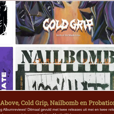
Above, Cold Grip, Nailbomb en Probatio
ting Albumreviews! Ditmaal gevuld met twee releases uit mei en twee re