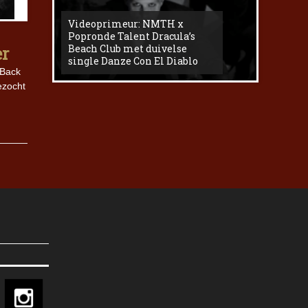
Videoprimeur: NMTH x
The
Popronde Talent Dracula’s
Zemma s
Beach Club met duivelse
underg
er
single Danze Con El Diablo
livesess
 Back
ezocht