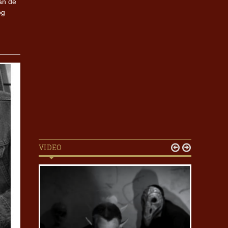
an de
og
VIDEO

