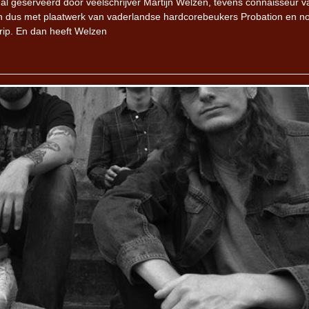
al geserveerd door veelschrijver Martijn Welzen, tevens connaisseur v
n dus met plaatwerk van vaderlandse hardcorebeukers Probation en n
rip. En dan heeft Welzen