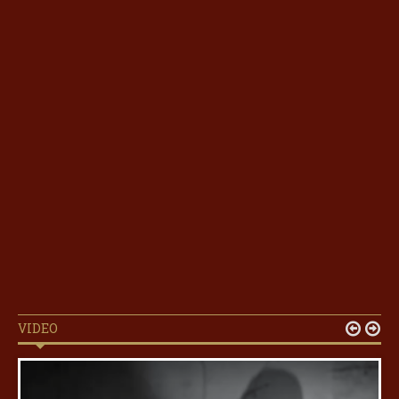
VIDEO

