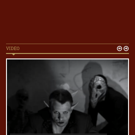
VIDEO

