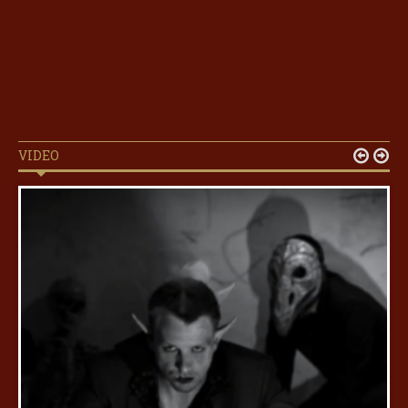
VIDEO

