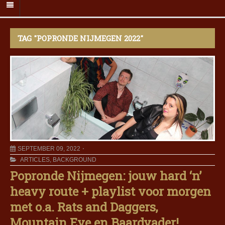
TAG "POPRONDE NIJMEGEN 2022"
SEPTEMBER 09, 2022
ARTICLES
,
BACKGROUND
Popronde Nijmegen: jouw hard ‘n’
heavy route + playlist voor morgen
met o.a. Rats and Daggers,
Mountain Eye en Baardvader!