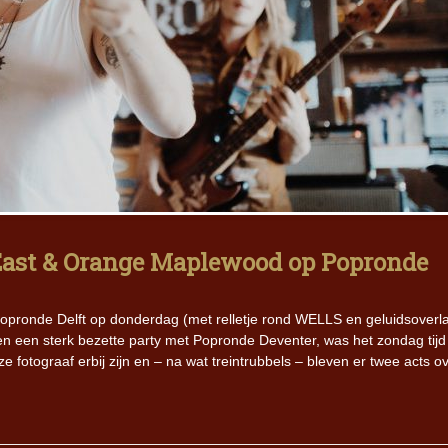
 East & Orange Maplewood op Popronde
pronde Delft op donderdag (met relletje rond WELLS en geluidsoverla
n een sterk bezette party met Popronde Deventer, was het zondag tijd
fotograaf erbij zijn en – na wat treintrubbels – bleven er twee acts ov