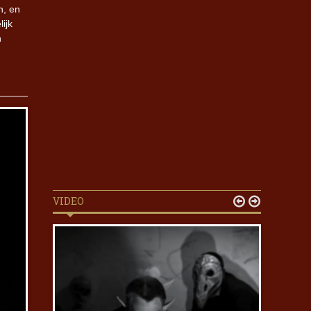
n, en
ijk
n
VIDEO

