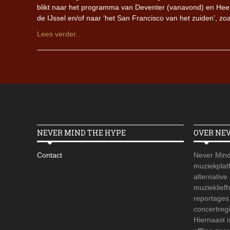
blikt naar het programma van Deventer (vanavond) en Heer
de IJssel en/of naar ‘het San Francisco van het zuiden’, 
Lees verder..
NEVER MIND THE HYPE
OVER NE
Contact
Never Mind
muziekplatf
alternative
muzieklief
reportages
concertregi
Hiernaast 