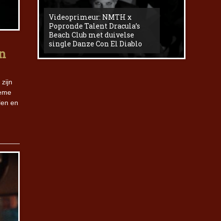
Videoprimeur: NMTH x
The
Popronde Talent Dracula’s
Zemma s
Beach Club met duivelse
underg
single Danze Con El Diablo
livesess
n
zijn
ieme
len en