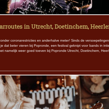
Iron Jinn doopt vers epos 
Futurist en munt Reich and
Roll-stijl
routes in Utrecht, Doetinchem, Heerle
nder coronarestricties en anderhalve meter! Sinds de versoepelingen 
je dat beter vieren bij Popronde, een festival geknipt voor bands in int
het namelijk weer goed toeven bij Popronde Utrecht, Doetinchem, Heer