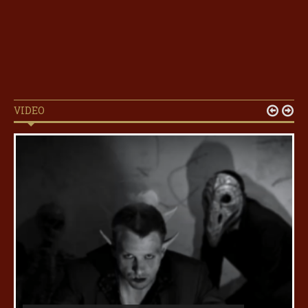
VIDEO

