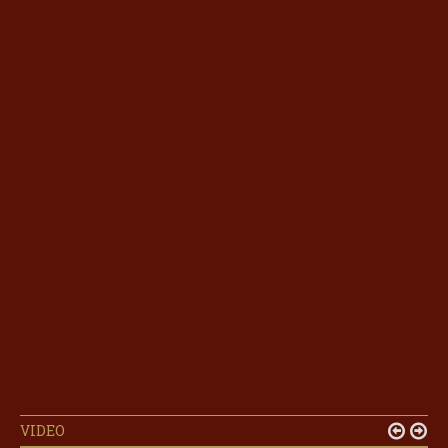
VIDEO

