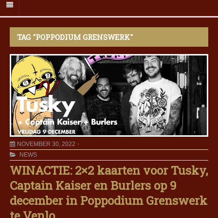
TAG "POPPODIUM GRENSWERK"
NOVEMBER 30, 2022
NEWS
WINACTIE: 2×2 kaarten voor Tusky,
Captain Kaiser en Burlers op 9
december in Poppodium Grenswerk
te Venlo