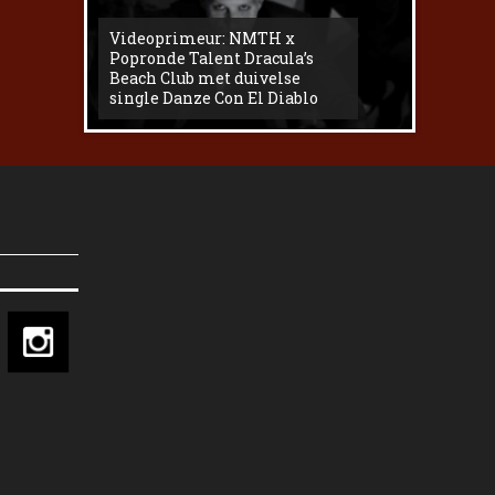
Videoprimeur: NMTH x
The
Popronde Talent Dracula’s
Zemma s
Beach Club met duivelse
underg
single Danze Con El Diablo
livesess