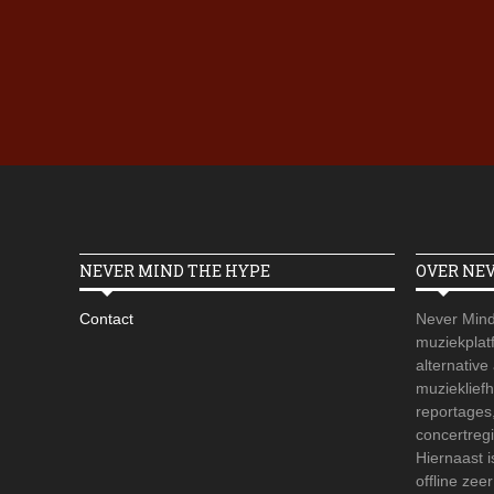
NEVER MIND THE HYPE
OVER NE
Contact
Never Mind
muziekplatf
alternative
muzieklief
reportages
concertregi
Hiernaast 
offline zee