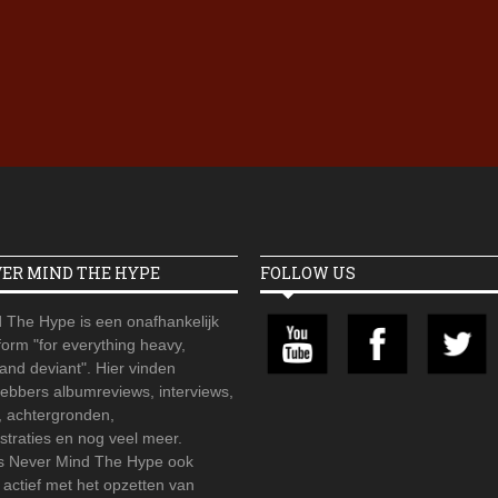
Iron Jinn doopt vers epos 
Futurist en munt Reich and
Roll-stijl
VER MIND THE HYPE
FOLLOW US
 The Hype is een onafhankelijk
orm "for everything heavy,
 and deviant". Hier vinden
hebbers albumreviews, interviews,
, achtergronden,
straties en nog veel meer.
is Never Mind The Hype ook
r actief met het opzetten van