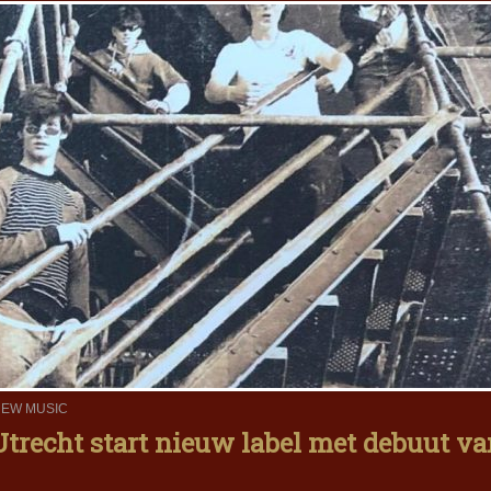
EW MUSIC
Utrecht start nieuw label met debuut v