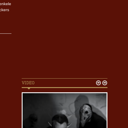
 enkele
ckers
VIDEO

