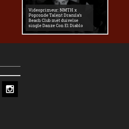
Videoprimeur: NMTH x
The
Popronde Talent Dracula’s
Zemma s
Beach Club met duivelse
underg
single Danze Con El Diablo
livesess