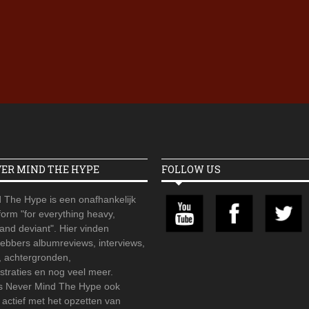
Iron Jinn doopt vers epos 
Futurist en munt Reich and
Roll-stijl
VER MIND THE HYPE
FOLLOW US
 The Hype is een onafhankelijk
orm "for everything heavy,
 and deviant". Hier vinden
hebbers albumreviews, interviews,
, achtergronden,
straties en nog veel meer.
is Never Mind The Hype ook
r actief met het opzetten van