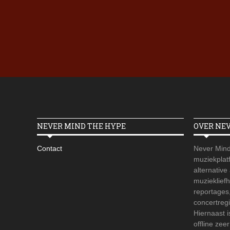
NEVER MIND THE HYPE
OVER NE
Contact
Never Mind
muziekplatf
alternative
muzieklief
reportages
concertregi
Hiernaast 
offline zee