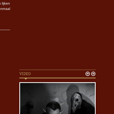
lijken
Eenmaal
VIDEO

