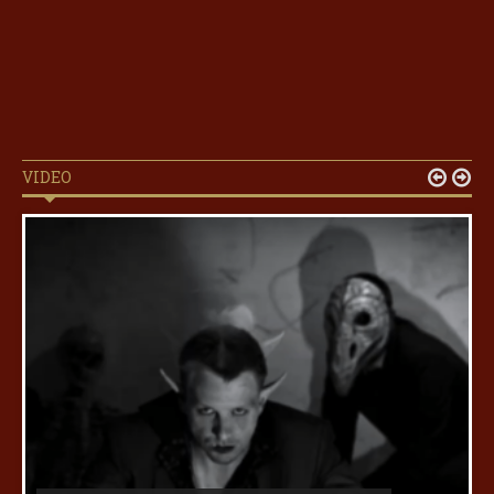
VIDEO

