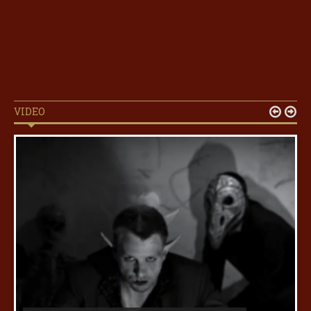
VIDEO

