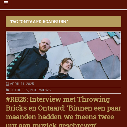
TAG "ONTAARD ROADBURN"
APRIL 11, 2025
ARTICLES
,
INTERVIEWS
#RB25: Interview met Throwing
Bricks en Ontaard: ‘Binnen een paar
maanden hadden we ineens twee
uur aan muziek geschreven’