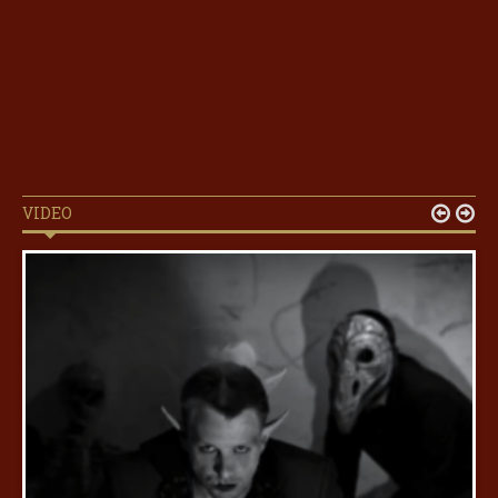
VIDEO

