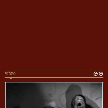
VIDEO

