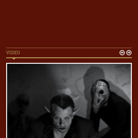
VIDEO

