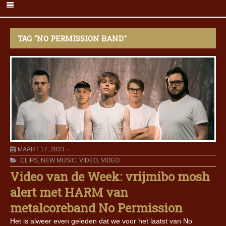
TAG "NO PERMISSION BAND"
MAART 17, 2023
CLIPS
,
NEW MUSIC
,
VIDEO
,
VIDEO
Video van de Week: vrijmibo mosh
alert met HARM van
metalcoreband No Permission
Het is alweer even geleden dat we voor het laatst van No