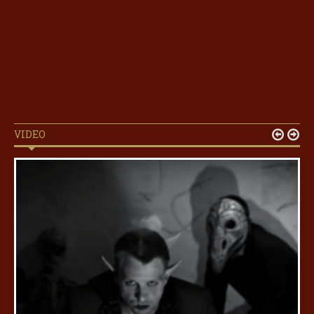
VIDEO

