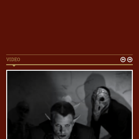
VIDEO

