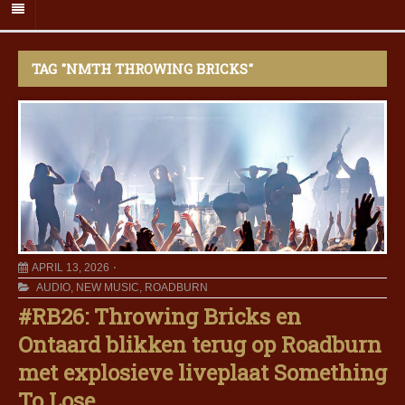
TAG "NMTH THROWING BRICKS"
APRIL 13, 2026
AUDIO
,
NEW MUSIC
,
ROADBURN
#RB26: Throwing Bricks en
Ontaard blikken terug op Roadburn
met explosieve liveplaat Something
To Lose