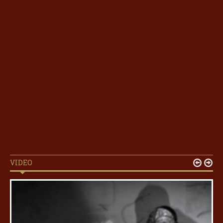
VIDEO

