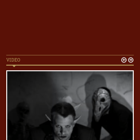
VIDEO

