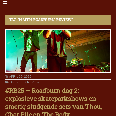
TAG "NMTH ROADBURN REVIEW"
APRIL 19, 2025
ARTICLES
,
REVIEWS
#RB25 – Roadburn dag 2:
explosieve skateparkshows en
smerig sludgende sets van Thou,
Chat Pile en The Body