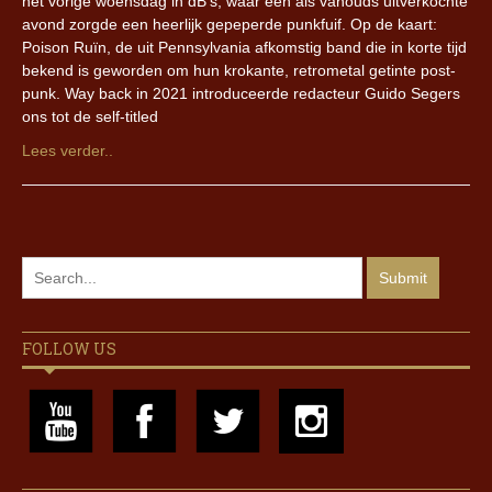
het vorige woensdag in dB’s, waar een als vanouds uitverkochte
avond zorgde een heerlijk gepeperde punkfuif. Op de kaart:
Poison Ruïn, de uit Pennsylvania afkomstig band die in korte tijd
bekend is geworden om hun krokante, retrometal getinte post-
punk. Way back in 2021 introduceerde redacteur Guido Segers
ons tot de self-titled
Lees verder..
FOLLOW US