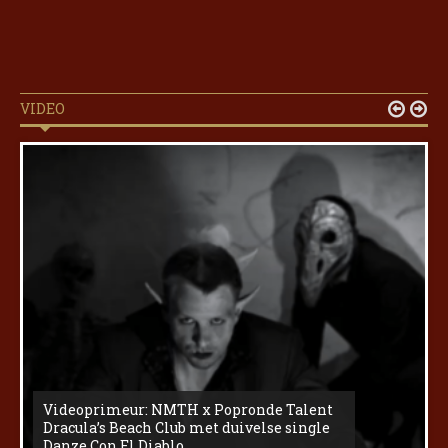
VIDEO


Videoprimeur: NMTH x Popronde Talent
Dracula’s Beach Club met duivelse single
Danze Con El Diablo