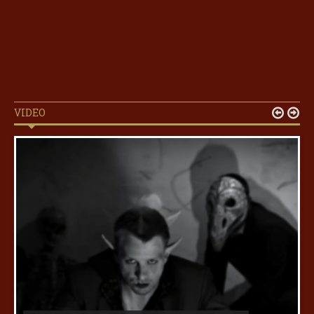
VIDEO

