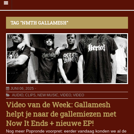
TAG "NMTH GALLAMESH"
JUNI 06, 2025
AUDIO
,
CLIPS
,
NEW MUSIC
,
VIDEO
,
VIDEO
Video van de Week: Gallamesh
helpt je naar de gallemiezen met
Now It Ends + nieuwe EP!
Nog meer Popronde voorpret: eerder vandaag konden we al de