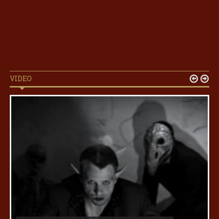
VIDEO

