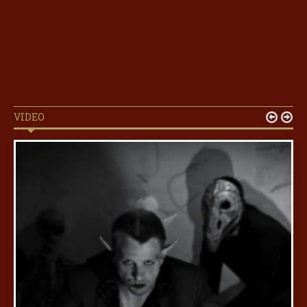
VIDEO

