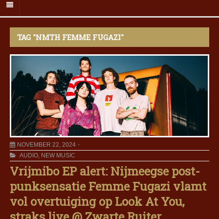
TAG "NMTH FEMME FUGAZI"
NOVEMBER 22, 2024
AUDIO
,
NEW MUSIC
Vrijmibo EP alert: Nijmeegse post-
punksensatie Femme Fugazi vlamt
vol overtuiging op Look At You,
straks live @ Zwarte Ruiter