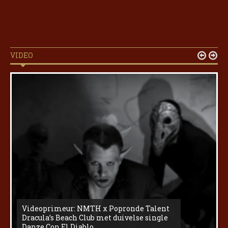
VIDEO


Videoprimeur: NMTH x Popronde Talent
Dracula’s Beach Club met duivelse single
Danze Con El Diablo