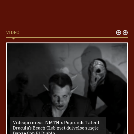
VIDEO


Videoprimeur: NMTH x Popronde Talent
Dracula’s Beach Club met duivelse single
Danze Con El Diablo